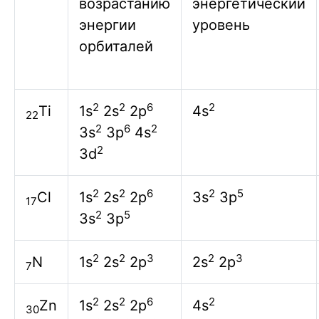
возрастанию
энергетический
энергии
уровень
орбиталей
2
2
6
2
Ti
1s
2s
2p
4s
22
2
6
2
3s
3p
4s
2
3d
2
2
6
2
5
Cl
1s
2s
2p
3s
3p
17
2
5
3s
3p
2
2
3
2
3
N
1s
2s
2p
2s
2p
7
2
2
6
2
Zn
1s
2s
2p
4s
30