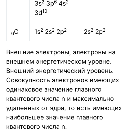
2
6
2
3s
3p
4s
10
3d
2
2
2
2
2
C
1s
2s
2p
2s
2p
6
Внешние электроны, электроны на
внешнем энергетическом уровне.
Внешний энергетический уровень.
Совокупность электронов имеющих
одинаковое значение главного
квантового числа n и максимально
удаленных от ядра, то есть имеющих
наибольшее значение главного
квантового числа n.