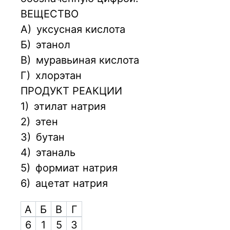
ВЕЩЕСТВО
А)
уксусная кислота
Б)
этанол
В)
муравьиная кислота
Г)
хлорэтан
ПРОДУКТ РЕАКЦИИ
1)
этилат натрия
2)
этен
3)
бутан
4)
этаналь
5)
формиат натрия
6)
ацетат натрия
А
Б
В
Г
6
1
5
3