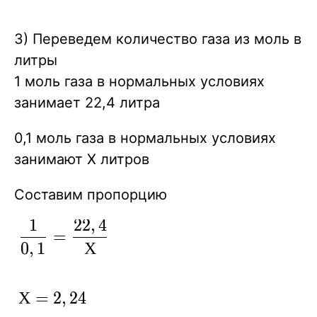
моль
3) Переведем количество газа из моль в
литры
1 моль газа в нормальных условиях
занимает 22,4 литра
0,1 моль газа в нормальных условиях
занимают X литров
Составим пропорцию
1
2
2
,
4
\displaystyle
=
0
,
1
Х
{ \frac {1 } {
0,1 }= \frac
{22,4} { Х }
Х=2,24
Х
=
2
,
2
4
}