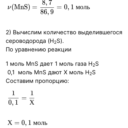
8
,
7
\displaystyle {
(
MnS
)
=
=
0
,
1
м
о
л
ь
ν
8
6
,
9
\nu
(\text{MnS})=
\frac {8,7}
2) Вычислим количество выделившегося
{86,9}=0,1\
сероводорода (H
S).
2
моль }
По уравнению реакции
1 моль MnS дает 1 моль газа Н
S
2
0,1 моль MnS дают Х моль Н
S
2
Составим пропорцию:
1
1
\displaystyle
=
0
,
1
Х
{ \frac {1 } {
0,1 }= \frac
{1} { Х } }
Х=0,1\
Х
=
0
,
1
м
о
л
ь