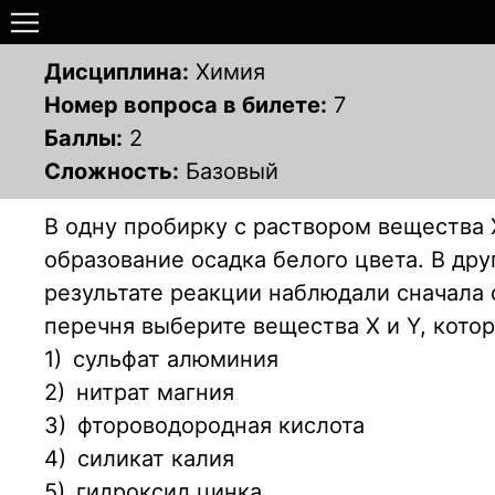
Дисциплина:
Химия
Номер вопроса в билете:
7
Баллы:
2
Сложность:
Базовый
В одну пробирку с раствором вещества 
образование осадка белого цвета. В др
результате реакции наблюдали сначала 
перечня выберите вещества X и Y, кото
1)
сульфат алюминия
2)
нитрат магния
3)
фтороводородная кислота
4)
силикат калия
5)
гидроксид цинка