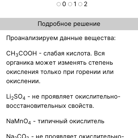
0
1
2
Подробное решение
Проанализируем данные вещества:
CH
COOH - слабая кислота. Вся
3
органика может изменять степень
окисления только при горении или
окислении.
Li
SO
- не проявляет окислительно-
2
4
восстановительных свойств.
NaMnO
- типичный окислитель
4
Na
CO
- не проявляет окислительно-