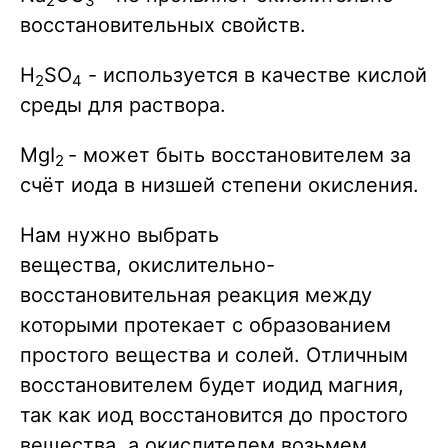
2
3
восстановительных свойств.
H
SO
- используется в качестве кислой
2
4
среды для раствора.
MgI
- может быть восстановителем за
2
счёт иода в низшей степени окисления.
Нам нужно выбрать
вещества, окислительно-
восстановительная реакция между
которыми протекает с образованием
простого вещества и солей. Отличным
восстановителем будет иодид магния,
так как иод восстановится до простого
вещества, а окислителем возьмем