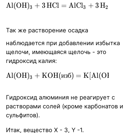
\ce{Al(OH)3
A
l
(
O
H
)
+
3
H
C
l
=
A
l
C
l
+
3
H
O
X
X
X
3
3
2
+ 3HCl =
AlCl3 +
Так же растворение осадка
3H2O}
наблюдается при добавлении избытка
щелочи, имеющаяся щелочь - это
гидроксид калия:
\ce{Al(OH)3
A
l
(
O
H
)
+
K
O
H
(
и
з
б
)
=
K
[
A
l
(
O
H
)
]
X
X
3
4
+ KOH(изб)
=
Гидроксид алюминия не реагирует с
K[Al(OH)4]}
растворами солей (кроме карбонатов и
сульфитов).
Итак, вещество Х - 3, Y -1.