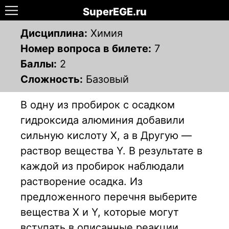
SuperEGE.ru
Дисциплина:
Химия
Номер вопроса в билете:
7
Баллы:
2
Сложность:
Базовый
В одну из пробирок с осадком
гидроксида алюминия добавили
сильную кислоту X, а в Другую —
раствор вещества Y. В результате в
каждой из пробирок наблюдали
растворение осадка. Из
предложенного перечня выберите
вещества X и Y, которые могут
вступать в описанные реакции.