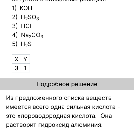
1)
КОН
2)
H
SO
2
3
3)
НСl
4)
Na
CO
2
3
5)
H
S
2
X
Y
3
1
Подробное решение
Из предложенного списка веществ
имеется всего одна сильная кислота -
это хлороводородная кислота. Она
растворит гидроксид алюминия: