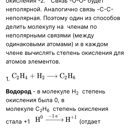
окисления -2. Связь -O-O- будет
неполярной. Аналогично связь -C-C-
неполярная. Поэтому один из способов
делить молекулу на членам по
неполярными связями (между
одинаковыми атомами) и в каждом
члене вычислять степень окисления для
атомов элементов.
\ce{C2H4
C
H
+
H
C
H
X
X
X
X
X
2
4
2
2
6
1.
+ H2 ->
Водород
- в молекуле H
степень
C2H6 }
2
окисления была 0, в
молекуле С
Н
степень окисления
2
6
−
−
1
e
\ce{H^{0}
X
0
+
1
X
X
H
H
стала +1
(отдает
->[-1e^-]