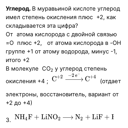
Углерод.
В муравьиной кислоте углерод
имел степень окисления плюс +2, как
складывается эта цифра?
От атома кислорода с двойной связью
=O плюс +2, от атома кислорода в -OH
группе +1 от атому водорода, минус -1,
итого +2
В молекуле СO
у углерод степень
2
−
−
2
e
\ce{C^{+2}
X
+
2
+
4
X
X
C
C
окисления +4 ;
(отдает
->[-2e^-]
C^{+4}}
электроны, восстановитель, вариант от
+2 до +4)
\ce{NH4F
N
H
F
+
L
i
N
O
N
+
L
i
F
+
H
O
X
X
X
X
4
2
2
2
3.
+ LiNO2 -