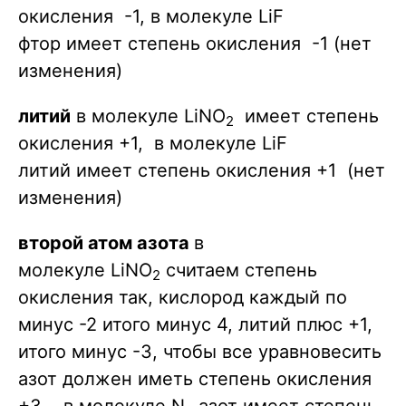
окисления -1, в молекуле LiF
фтор имеет степень окисления -1 (нет
изменения)
литий
в молекуле LiNO
имеет степень
2
окисления +1, в молекуле LiF
литий имеет степень окисления +1 (нет
изменения)
второй атом азота
в
молекуле LiNO
считаем степень
2
окисления так, кислород каждый по
минус -2 итого минус 4, литий плюс +1,
итого минус -3, чтобы все уравновесить
азот должен иметь степень окисления
+3. в молекуле N
азот имеет степень