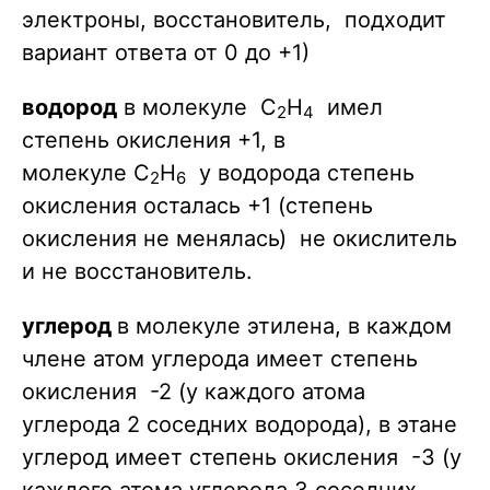
H^{+1}}
электроны, восстановитель, подходит
вариант ответа от 0 до +1)
водород
в молекуле С
Н
имел
2
4
степень окисления +1, в
молекуле
С
Н
у водорода степень
2
6
окисления осталась +1 (степень
окисления не менялась) не окислитель
и не восстановитель.
углерод
в молекуле этилена, в каждом
члене атом углерода имеет степень
окисления -2 (у каждого атома
углерода 2 соседних водорода), в этане
углерод имеет степень окисления -3 (у
каждого атома углерода 3 соседних