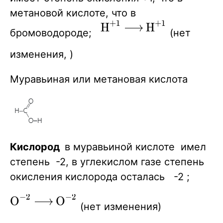
метановой кислоте, что в
+
1
+
1
\ce{H^{+1}
H
H
X
X
бромоводороде;
(нет
-> H^{+1}}
изменения, )
Муравьиная или метановая кислота
Кислород
в муравьиной кислоте имел
степень -2, в углекислом газе степень
окисления кислорода осталась -2 ;
−
2
−
2
\ce{O^{-2}
O
O
X
X
(нет изменения)
-> O^{-2}}