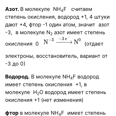
> N2 +
Азот.
В молекуле NH
F считаем
4
LiF +
степень окисления, водород +1, 4 штуки
H2O}
дают +4, фтор -1 один атом, значит азот
-3, в молекуле N
азот имеет степень
2
−
−
3
e
\ce{N^{-3}
X
−
3
0
X
X
N
N
окисления 0
(отдает
->[-3e^-]
N^{0}}
электроны, восстановитель, вариант от
-3 до 0)
Водород.
В молекуле NH
F водород
4
имеет степень окисления +1, в
молекуле Н
O водород имеет степень
2
окисления +1 (нет изменения)
фтор
в молекуле NH
F имеет степень
4