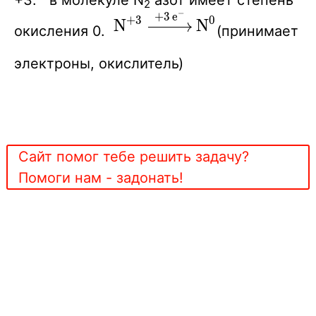
2
−
+
3
e
\ce{N^{+3}
X
+
3
0
X
X
N
N
окисления 0.
(принимает
->[+3e^-]
N^{0}}
электроны, окислитель)
Сайт помог тебе решить задачу?
Помоги нам - задонать!