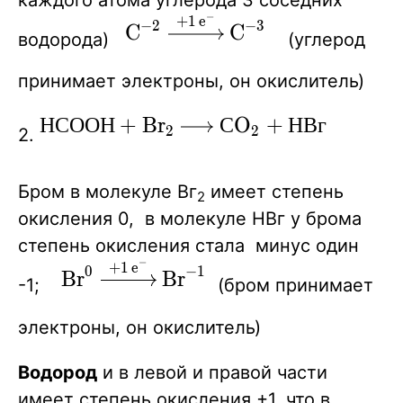
−
+
1
e
\ce{C^{-2}
X
−
2
−
3
X
X
C
C
водорода)
(углерод
->[+1e^-]
C^{-3}}
принимает электроны, он окислитель)
\ce{
Н
С
О
О
Н
+
B
r
С
O
+
Н
В
г
X
X
2
2
2.
НСООН
+ Br2 -
Бром в молекуле Вг
имеет степень
2
> СO2
окисления 0, в молекуле НВг у брома
+ НВг}
степень окисления стала минус один
−
+
1
e
\ce{Br^{0}
X
0
−
1
X
X
B
r
B
r
-1;
(бром принимает
->[+1e^-]
Br^{-1}}
электроны, он окислитель)
Водород
и в левой и правой части
имеет степень окисления +1, что в