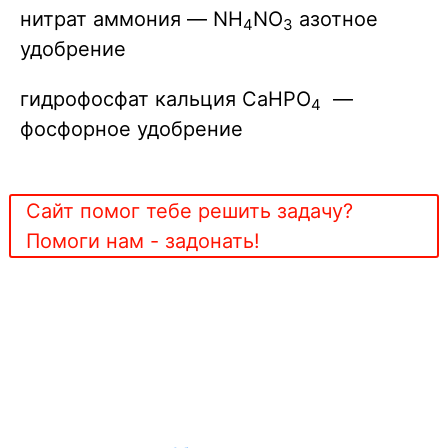
нитрат аммония — NH
NO
азотное
4
3
удобрение
гидрофосфат кальция CaHPO
—
4
фосфорное удобрение
Сайт помог тебе решить задачу?
Помоги нам - задонать!