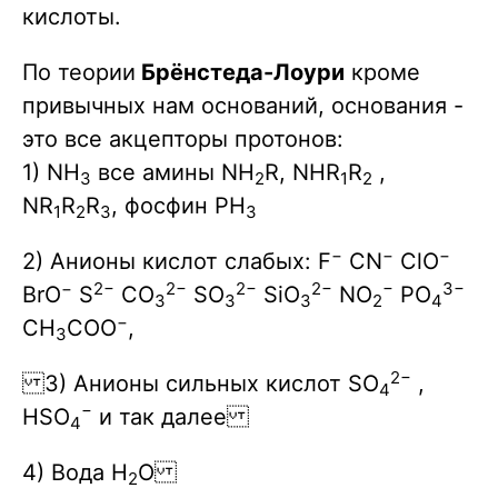
кислоты.
По теории
Брёнстеда-Лоури
кроме
привычных нам оснований, основания -
это все акцепторы протонов:
1) NH
все амины NH
R, NHR
R
,
3
2
1
2
NR
R
R
, фосфин PH
1
2
3
3
−
−
−
2) Анионы кислот слабых: F
CN
ClO
−
2−
2−
2−
2−
−
3−
BrO
S
CO
SO
SiO
NO
PO
3
3
3
2
4
−
CH
COO
,
3
2−
3) Анионы сильных кислот SO
,
4
−
HSO
и так далее
4
4) Вода H
O
2