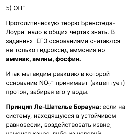
−
5) OH
Протолитическую теорю Брёнстеда-
Лоури надо в общих чертах знать. В
заданиях ЕГЭ основаниями считаются
не только гидроксид аммония но
аммиак, амины, фосфин.
Итак мы видим реакцию в которой
−
основание NO
принимает (акцептует)
2
протон, забирая его у воды.
Принцип Ле-Шателье Борауна:
если на
систему, находящуюся в устойчивом
равновесии, воздействовать извне,
изменяя какое-либо из условий