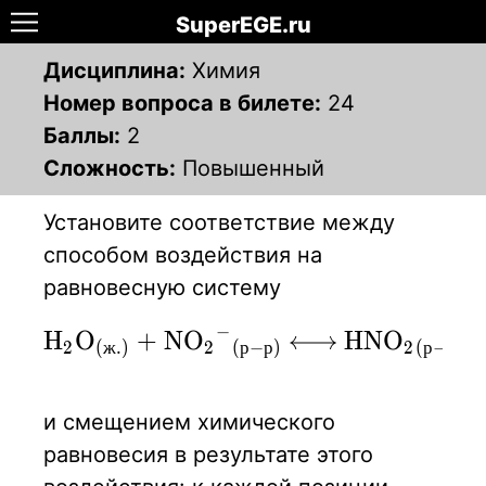
SuperEGE.ru
Дисциплина:
Химия
Номер вопроса в билете:
24
Баллы:
2
Сложность:
Повышенный
Установите соответствие между
способом воздействия на
равновесную систему
−
\ce{H2O_{(ж.)}
H
O
+
N
O
H
N
O
X
X
X
X
X
X
X
2
(
ж
.
)
2
(
р
−
р
)
2
(
р
−
р
)
+ NO2-_{(р-р)}
<-> HNO2_{(р-
и смещением химического
р)} + OH-_{(р-
равновесия в результате этого
р)} - Q}