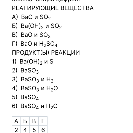
РЕАГИРУЮЩИЕ ВЕЩЕСТВА
А)
ВаО и SO
2
Б)
Ba(OH)
и SO
2
2
В)
ВаО и SO
3
Г)
ВаО и H
SO
2
4
ПРОДУКТ(Ы) РЕАКЦИИ
1)
Ba(OH)
и S
2
2)
BaSO
3
3)
BaSO
и Н
3
2
4)
BaSO
и Н
О
3
2
5)
BaSO
4
6)
BaSO
и Н
О
4
2
А
Б
В
Г
2
4
5
6