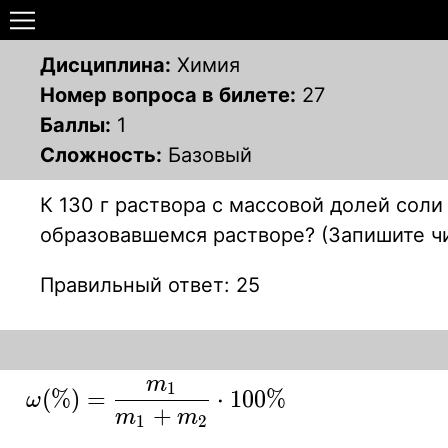
Дисциплина:
Химия
Номер вопроса в билете:
27
Баллы:
1
Сложность:
Базовый
К 130 г раствора с массовой долей соли
образовавшемся растворе? (Запишите чи
Правильный ответ: 25
m
1
\displaystyle
(
%
)
=
⋅
1
0
0
%
ω
+
m
m
{ \omega
1
2