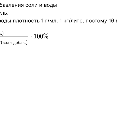
бавления соли и воды
ель.
оды плотность 1 г/мл, 1 кг/литр, поэтому 16
в
.
)
⋅
1
0
0
%
m
(
в
о
д
ы
д
о
б
а
в
.
)