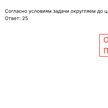
}
25
Согласно условиям задачи округляем до це
Ответ: 25
С
П