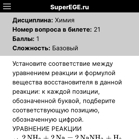
SuperEGE.ru
Дисциплина:
Химия
Номер вопроса в билете:
21
Баллы:
1
Сложность:
Базовый
Установите соответствие между
уравнением реакции и формулой
вещества восстановителя в данной
реакции: к каждой позиции,
обозначенной буквой, подберите
соответствующую позицию,
обозначенную цифрой.
УРАВНЕНИЕ РЕАКЦИИ
\ce{2NH3 + 2Na = 2NaNH2 + H2}
2
N
H
+
2
N
a
=
2
N
a
N
H
+
H
X
X
X