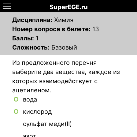
SuperEGE.ru
Дисциплина:
Химия
Номер вопроса в билете:
13
Баллы:
1
Сложность:
Базовый
Из предложенного перечня
выберите два вещества, каждое из
которых взаимодействует с
ацетиленом.
вода
кислород
сульфат меди(II)
азот