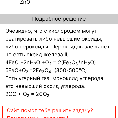
ZnO
Подробное решение
Очевидно, что с кислородом могут
реагировать либо невысшие оксиды,
либо пероксиды. Пероксидов здесь нет,
но есть оксид железа II,
4FeO +2nH
O +O
= 2(Fe
O
*nH
O)
2
2
2
3
2
6FeO+O
=2Fe
O
(300-500°C)
2
3
4
Есть угарный газ, моноксид углерода.
это невысший оксид углерода.
2CO + O
= 2CO
2
2
Сайт помог тебе решить задачу?