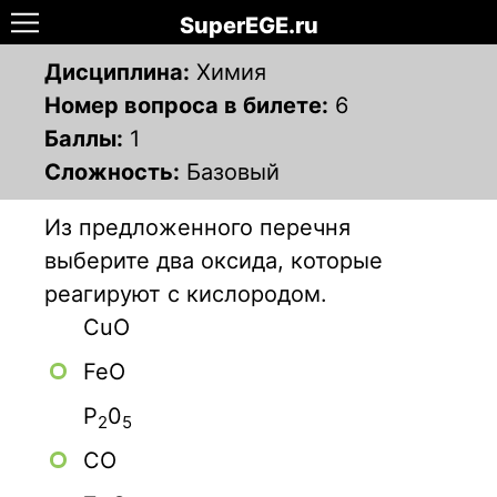
SuperEGE.ru
Дисциплина:
Химия
Номер вопроса в билете:
6
Баллы:
1
Сложность:
Базовый
Из предложенного перечня
выберите два оксида, которые
реагируют с кислородом.
CuO
FeO
Р
0
2
5
СО