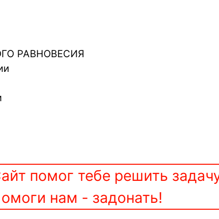
ГО РАВНОВЕСИЯ
ии
и
айт помог тебе решить задач
омоги нам - задонать!