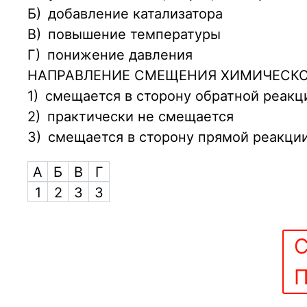
Б)
добавление катализатора
В)
повышение температуры
Г)
понижение давления
НАПРАВЛЕНИЕ СМЕЩЕНИЯ ХИМИЧЕСКО
1)
смещается в сторону обратной реакц
2)
практически не смещается
3)
смещается в сторону прямой реакци
А
Б
В
Г
1
2
3
3
С
П