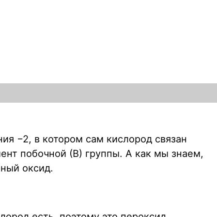
ия −2, в котором сам кислород связан
ент побочной (В) группы. А как мы знаем,
ный оксид.
лород есть, поэтому это пероксид.