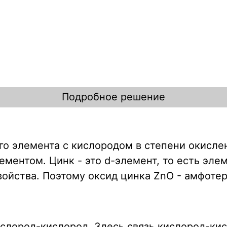
Подробное решение
 элемента с кислородом в степени окислен
ментом. Цинк - это d-элемент, то есть элем
ойства. Поэтому оксид цинка ZnO - амфотер
ислород-кислород. Здесь связь кислород-кис