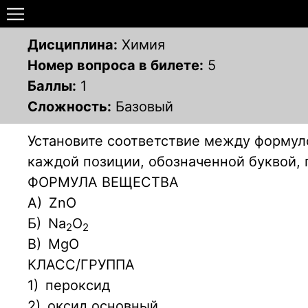
Дисциплина:
Химия
Номер вопроса в билете:
5
Баллы:
1
Сложность:
Базовый
Установите соответствие между формуло
каждой позиции, обозначенной буквой,
ФОРМУЛА ВЕЩЕСТВА
А)
ZnO
Б)
Na
O
2
2
В)
MgO
КЛАСС/ГРУППА
1)
пероксид
2)
оксид основный