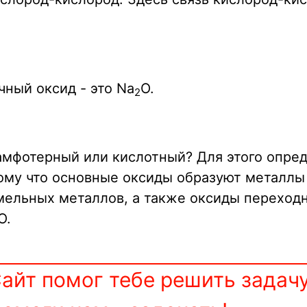
чный оксид - это Na
O.
2
 амфотерный или кислотный? Для этого опре
тому что основные оксиды образуют металлы
ельных металлов, а также оксиды переходн
O.
айт помог тебе решить задач