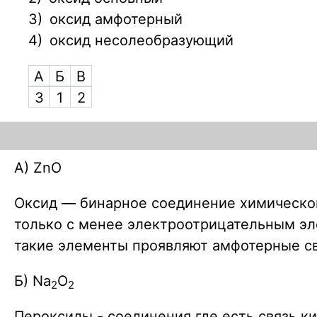
3)
оксид амфотерный
4)
оксид несолеобразующий
А
Б
В
3
1
2
А) ZnO
Оксид — бинарное соединение химического
только с менее электроотрицательным эле
такие элементы проявляют амфотерные св
Б) Na
O
2
2
Пероксиды - соединения где есть связь к