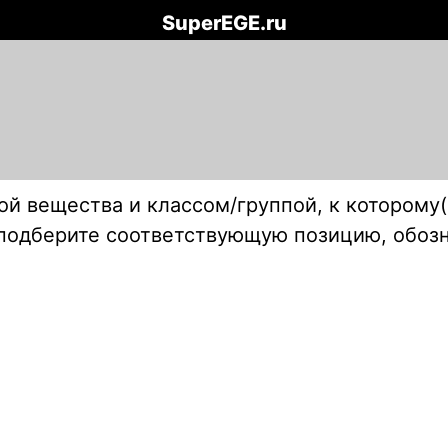
SuperEGE.ru
й вещества и классом/группой, к которому(
 подберите соответствующую позицию, обоз