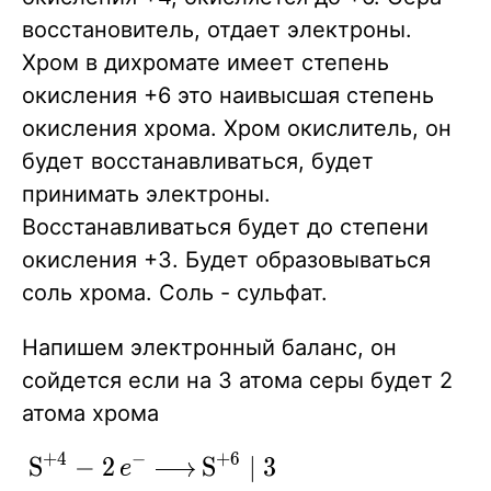
Cr2(SO4)3
восстановитель, отдает электроны.
+ K2SO4
Хром в дихромате имеет степень
+ H2O }
окисления +6 это наивысшая степень
окисления хрома. Хром окислитель, он
будет восстанавливаться, будет
принимать электроны.
Восстанавливаться будет до степени
окисления +3. Будет образовываться
соль хрома. Соль - сульфат.
Напишем электронный баланс, он
сойдется если на 3 атома серы будет 2
атома хрома
+
4
−
+
6
\ce{
S
−
2
S
∣
3
X
e
X
X