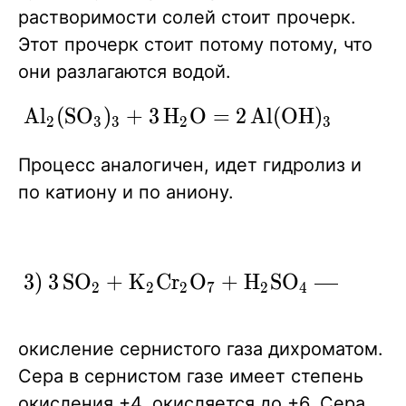
растворимости солей стоит прочерк.
Этот прочерк стоит потому потому, что
они разлагаются водой.
\ce{
A
l
(
S
O
)
+
3
H
O
=
2
A
l
(
O
H
)
↓
+
3
X
X
X
X
X
2
3
3
2
3
Al2(SO3)3
Процесс аналогичен, идет гидролиз и
+ 3H2O =
по катиону и по аниону.
2Al(OH)3
v + 3SO2
^ }
\ce{ 3)
3
)
3
S
O
+
K
C
r
O
+
H
S
O
C
r
(
X
X
X
X
X
X
X
2
2
2
7
2
4
2
3SO2 +
K2Cr2O7
окисление сернистого газа дихроматом.
+ H2SO4
Сера в сернистом газе имеет степень
->
окисления +4, окисляется до +6. Сера