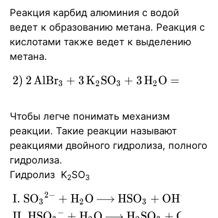
+
Реакция карбид алюминия с водой
12HBr
ведет к образованию метана. Реакция с
=
кислотами также ведет к выделению
4AlBr3
метана.
+
3CH4
\ce{2)
2
)
2
A
l
B
r
+
3
K
S
O
+
3
H
O
=
2
A
l
(
O
X
X
X
X
3
2
3
2
^}
2AlBr3 +
3K2SO3
Чтобы легче понимать механизм
+ 3H2O
реакции. Такие реакции называют
=
реакциями двойного гидролиза, полного
2Al(OH)3
гидролиза.
v + 3SO2
Гидролиз K
SO
^ +
2
3
6KBr}
2
−
−
\ce{I$.$
I
.
S
O
+
H
O
H
S
O
+
O
H
X
X
X
X
X
3
2
3
SO3^2-
−
−
I
I
.
H
S
O
+
H
O
H
S
O
+
O
H
X
X
X
X
X
X