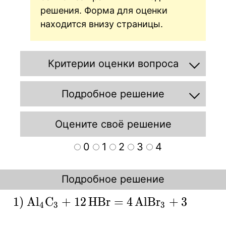
решения. Форма для оценки
находится внизу страницы.
Критерии оценки вопроса
Подробное решение
Оцените своё решение
0
1
2
3
4
Подробное решение
\ce{1)
1
)
A
l
C
+
1
2
H
B
r
=
4
A
l
B
r
+
3
C
H
↑
X
X
X
X
4
3
3
4
Al4C3