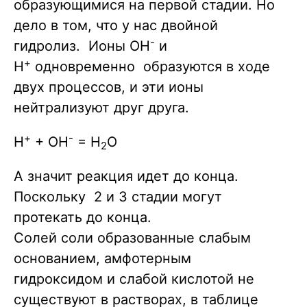
образующимися на первой стадии. Но
+ H2O -
дело в том, что у нас двойной
>Al(OH)3 +
-
гидролиз. Ионы OH
и
H+} \\
+
H
одновременно образуются в ходе
двух процессов, и эти ионы
нейтрализуют друг друга.
+
-
H
+ OH
= H
O
2
А значит реакция идет до конца.
Поскольку 2 и 3 стадии могут
протекать до конца.
Солей соли образованные слабым
основанием, амфотерным
гидроксидом и слабой кислотой не
существуют в растворах, в таблице