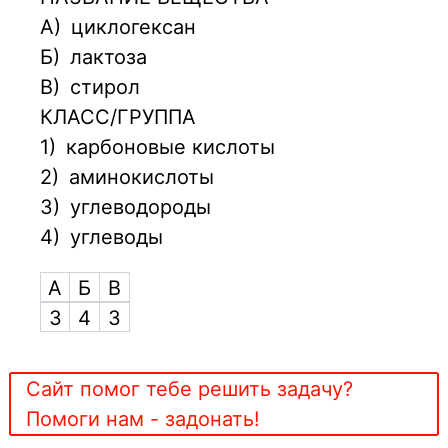
А)
циклогексан
Б)
лактоза
В)
стирол
КЛАСС/ГРУППА
1)
карбоновые кислоты
2)
аминокислоты
3)
углеводороды
4)
углеводы
А
Б
В
3
4
3
Сайт помог тебе решить задачу?
Помоги нам - задонать!