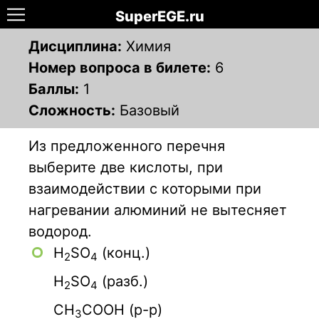
SuperEGE.ru
Дисциплина:
Химия
Номер вопроса в билете:
6
Баллы:
1
Сложность:
Базовый
Из предложенного перечня
выберите две кислоты, при
взаимодействии с которыми при
нагревании алюминий не вытесняет
водород.
H
SO
(конц.)
2
4
H
SO
(разб.)
2
4
СН
СООН (р-р)
3