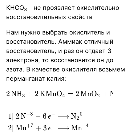
KHCO
- не проявляет окислительно-
3
восстановительных свойств
Нам нужно выбрать окислитель и
восстановитель. Аммиак отличный
восстановитель, и раз он отдает 3
электрона, то восстановится он до
азота. В качестве окислителя возьмем
перманганат калия:
\ce{2NH3
2
N
H
+
2
K
M
n
O
=
2
M
n
O
+
N
+
2
X
X
X
X
3
4
2
2
+
2KMnO4
−
3
−
0
\ce{ 1 |
1
∣
2
N
−
6
N
X
e
X
X
X
2
= 2MnO2
2N^{-3} -
+
7
−
+
4
2
∣
M
n
+
3
M
n
+ N2 +
X
e
X
X
6 $e$- ->