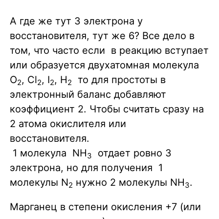
2KOH +
N2^{0} }
2H2O}
\\ \ce{ 2
А где же тут 3 электрона у
|
восстановителя, тут же 6? Все дело в
Mn^{+7}
том, что часто если в реакцию вступает
+ 3 $e$- -
или образуется двухатомная молекула
>
O
, Cl
, I
, H
то для простоты в
2
2
2
2
Mn^{+4}
электронный баланс добавляют
}
коэффициент 2. Чтобы считать сразу на
2 атома окислителя или
восстановителя.
1 молекула NH
отдает ровно 3
3
электрона, но для получения 1
молекулы N
нужно 2 молекулы NH
.
2
3
Марганец в степени окисления +7 (или