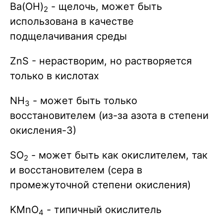
Ba(OH)
- щелочь, может быть
2
использована в качестве
подщелачивания среды
ZnS - нерастворим, но растворяется
только в кислотах
NH
- может быть только
3
восстановителем (из-за азота в степени
окисления-3)
SO
- может быть как окислителем, так
2
и восстановителем (сера в
промежуточной степени окисления)
KMnO
- типичный окислитель
4