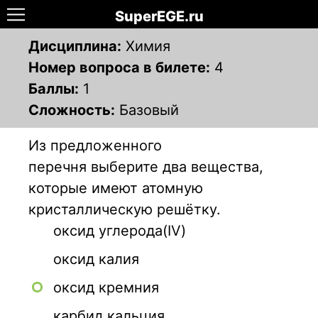
SuperEGE.ru
Дисциплина:
Химия
Номер вопроса в билете:
4
Баллы:
1
Сложность:
Базовый
Из предложенного
перечня выберите два вещества,
которые имеют атомную
кристаллическую решётку.
оксид углерода(IV)
оксид калия
оксид кремния
карбид кальция