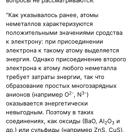
вопросы не рассматриваются.
"Как указывалось ранее, атомы
неметаллов характеризуются
положительными значениями сродства
к электрону: при присоединении
электрона к такому атому выделяется
энергия. Однако присоединение второго
электрона к атому любого неметалла
требует затраты энергии, так что
образование простых многозарядных
2-
3-
анионов (например О
, N
)
оказывается энергетически
невыгодным. Поэтому в таких
соединениях, как оксиды (ВаО, Аl
O
и
2
3
др.) или сульфиды (например ZnS, CuS),