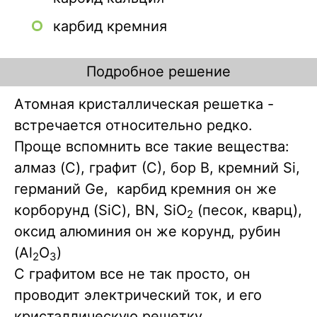
карбид кремния
Подробное решение
Атомная кристаллическая решетка -
встречается относительно редко.
Проще вспомнить все такие вещества:
алмаз (C), графит (С), бор B, кремний Si,
германий Ge, карбид кремния он же
корборунд (SiC), BN, SiO
(песок, кварц),
2
оксид алюминия он же корунд, рубин
(Al
O
)
2
3
С графитом все не так просто, он
проводит электрический ток, и его
кристаллическую решетку