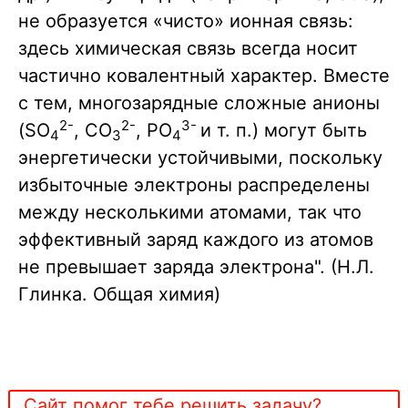
не образуется «чисто» ионная связь:
здесь химическая связь всегда носит
частично ковалентный характер. Вместе
с тем, многозарядные сложные анионы
2-
2-
3-
(SO
, CO
, PO
и т. п.) могут быть
4
3
4
энергетически устойчивыми, поскольку
избыточные электроны распределены
между несколькими атомами, так что
эффективный заряд каждого из атомов
не превышает заряда электрона". (Н.Л.
Глинка. Общая химия)
Сайт помог тебе решить задачу?