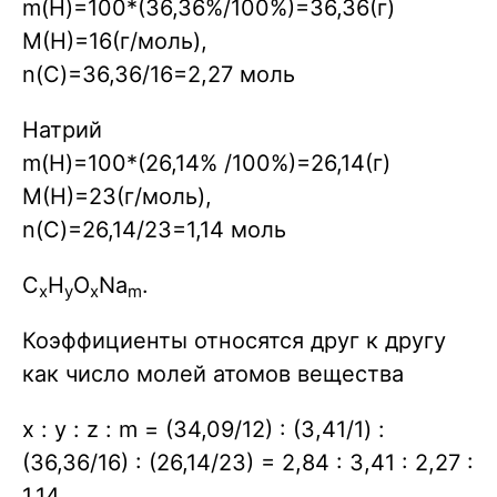
m(H)=100*(36,36%/100%)=36,36(г)
M(H)=16(г/моль),
n(C)=36,36/16=2,27 моль
Натрий
m(H)=100*(26,14% /100%)=26,14(г)
M(H)=23(г/моль),
n(C)=26,14/23=1,14 моль
C
H
O
Na
.
x
y
x
m
Коэффициенты относятся друг к другу
как число молей атомов вещества
x : y : z : m = (34,09/12) : (З,41/1) :
(36,36/16) : (26,14/23) = 2,84 : 3,41 : 2,27 :
1,14