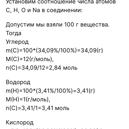
Установим соотношение числа атомов
C, H, O и Nа в соединении:
Допустим мы взяли 100 г вещества.
Тогда
Углерод
m(C)=100*(34,09%/100%)=34,09(г)
M(C)=12(г/моль),
n(C)=34,09/12=2,84 моль
Водород
m(H)=100*(З,41%/100%)=З,41(г)
M(H)=1(г/моль),
n(C)=З,41/1=З,41 моль
Кислород