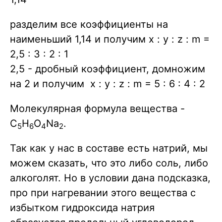
разделим все коэффициенты на
наименьший 1,14 и получим x : y : z : m =
2,5 : 3 : 2 : 1
2,5 - дробный коэффициент, домножим
на 2 и получим x : y : z : m = 5 : 6 : 4 : 2
Молекулярная формула вещества -
C
H
O
Na
.
5
6
4
2
Так как у нас в составе есть натрий, мы
можем сказать, что это либо соль, либо
алкоголят. Но в условии дана подсказка,
про при нагревании этого вещества с
избытком гидроксида натрия