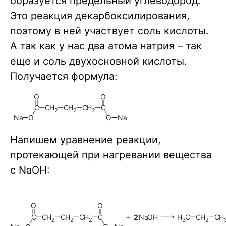
образуется предельный углеводород.
Это реакция декарбоксилирования,
поэтому в ней участвует соль кислоты.
А так как у нас два атома натрия – так
еще и соль двухосновной кислоты.
Получается формула:
O
O
C
C
H
C
H
C
H
C
2
2
2
Na
O
O
Na
Напишем уравнение реакции,
протекающей при нагревании вещества
с NaOH:
O
O
C
C
H
C
H
C
H
C
+
2
Na
O
H
H
C
C
H
C
H
3
2
2
2
2