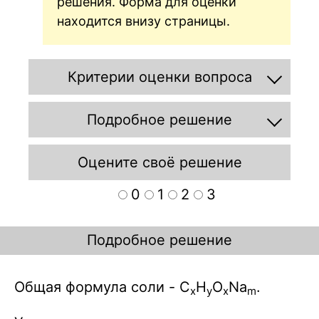
решения. Форма для оценки
находится внизу страницы.
Критерии оценки вопроса
Подробное решение
Оцените своё решение
0
1
2
3
Подробное решение
Общая формула соли - C
H
O
Na
.
x
y
x
m