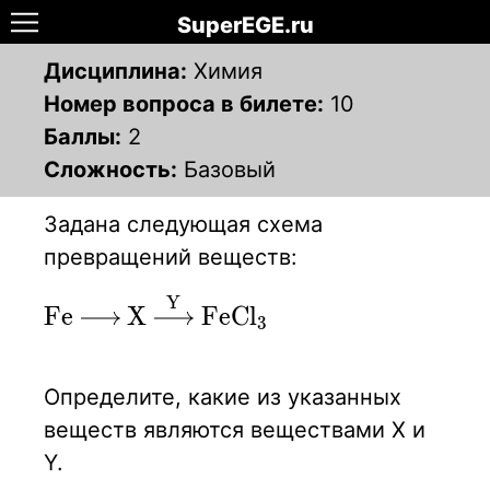
SuperEGE.ru
Дисциплина:
Химия
Номер вопроса в билете:
10
Баллы:
2
Сложность:
Базовый
Задана следующая схема
превращений веществ:
Y
\ce{Fe
F
e
X
F
e
C
l
X
3
-> X -
>[Y]
Определите, какие из указанных
FeCl3}
веществ являются веществами Х и
Y.