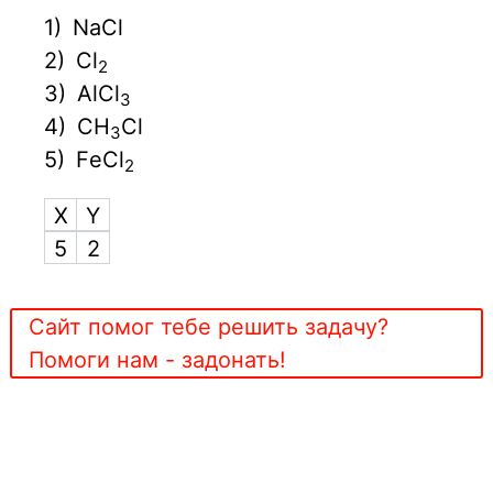
1)
NaCl
2)
Cl
2
3)
АlCl
3
4)
CH
Cl
3
5)
FеСl
2
X
Y
5
2
Сайт помог тебе решить задачу?
Помоги нам - задонать!