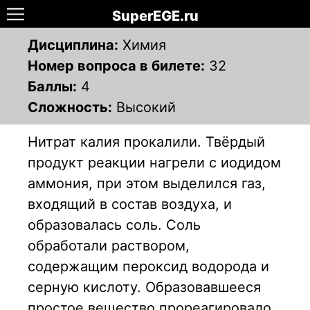
SuperEGE.ru
Дисциплина:
Химия
Номер вопроса в билете:
32
Баллы:
4
Сложность:
Высокий
Нитрат калия прокалили. Твёрдый
продукт реакции нагрели с иодидом
аммония, при этом выделился газ,
входящий в состав воздуха, и
образовалась соль. Соль
обработали раствором,
содержащим пероксид водорода и
серную кислоту. Образовавшееся
простое вещество прореагировало