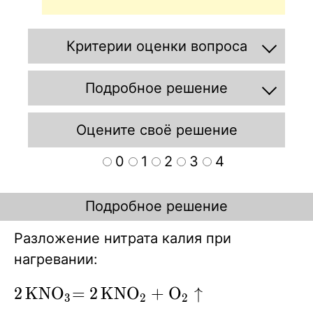
Критерии оценки вопроса
Подробное решение
Оцените своё решение
0
1
2
3
4
Подробное решение
Разложение нитрата калия при
нагревании:
\ce{2KNO3=
2
K
N
O
=
2
K
N
O
+
O
↑
X
X
X
3
2
2