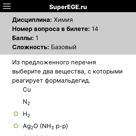
SuperEGE.ru
Дисциплина:
Химия
Номер вопроса в билете:
14
Баллы:
1
Сложность:
Базовый
Из предложенного перечня
выберите два вещества, с которыми
реагирует формальдегид.
Сu
N
2
H
2
Ag
O (NH
р-р)
2
3