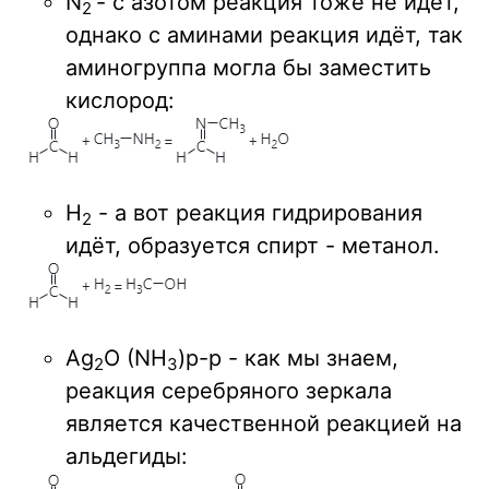
N
- с азотом реакция тоже не идет,
2
однако с аминами реакция идёт, так
аминогруппа могла бы заместить
кислород:
H
- а вот реакция гидрирования
2
идёт, образуется спирт - метанол.
Ag
O (NH
)р-р - как мы знаем,
2
3
реакция серебряного зеркала
является качественной реакцией на
альдегиды: