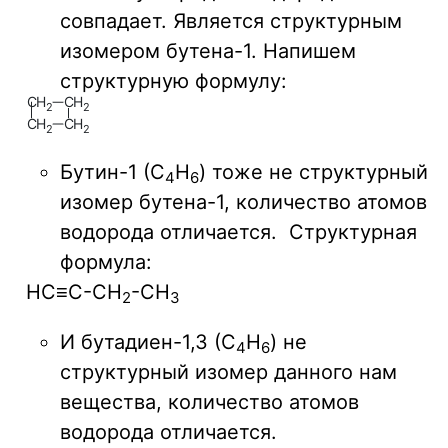
совпадает. Является структурным
изомером бутена-1. Напишем
структурную формулу:
C
H
C
H
2
2
C
H
C
H
2
2
Бутин-1 (C
H
) тоже не структурный
4
6
изомер бутена-1, количество атомов
водорода отличается. Структурная
формула:
HC≡C-CH
-CH
2
3
И бутадиен-1,3 (C
H
) не
4
6
структурный изомер данного нам
вещества, количество атомов
водорода отличается.