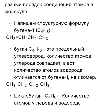
разный порядок соединения атомов в
молекуле.
Напишем структурную формулу
бутена-1 (C
H
):
4
8
CH
=CH-CH
-CH
2
2
3
бутан С
H
- это предельный
4
10
углеводород, количество атомов
углерода совпадает, а вот
количество атомов водорода
отличается от бутена-1, не изомер.
CH
-CH
-CH
-CH
3
2
2
3
Циклобутан (C
H
) Количество
4
8
атомов углерода и водорода