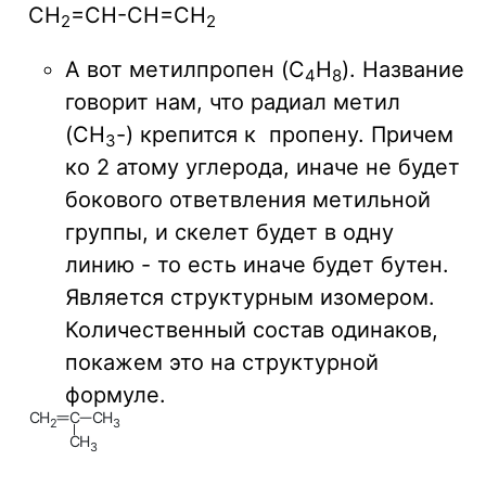
CH
=CH-CH=CH
2
2
А вот метилпропен (C
H
). Название
4
8
говорит нам, что радиал метил
(CH
-) крепится к пропену. Причем
3
ко 2 атому углерода, иначе не будет
бокового ответвления метильной
группы, и скелет будет в одну
линию - то есть иначе будет бутен.
Является структурным изомером.
Количественный состав одинаков,
покажем это на структурной
формуле.
C
H
C
C
H
2
3
C
H
3