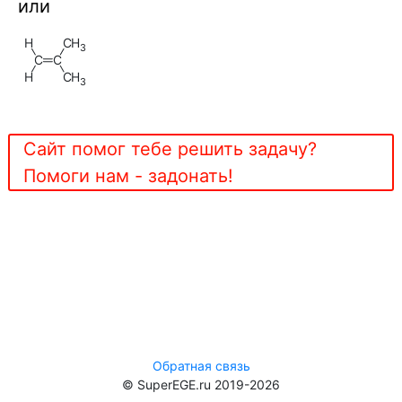
или
H
C
H
3
C
C
H
C
H
3
Сайт помог тебе решить задачу?
Помоги нам - задонать!
Обратная связь
© SuperEGE.ru 2019-2026