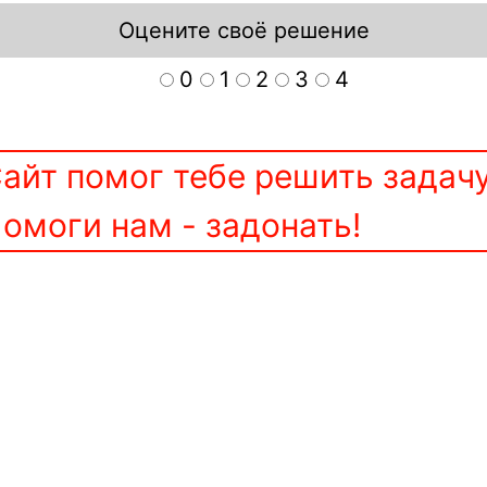
Оцените своё решение
0
1
2
3
4
айт помог тебе решить задач
омоги нам - задонать!