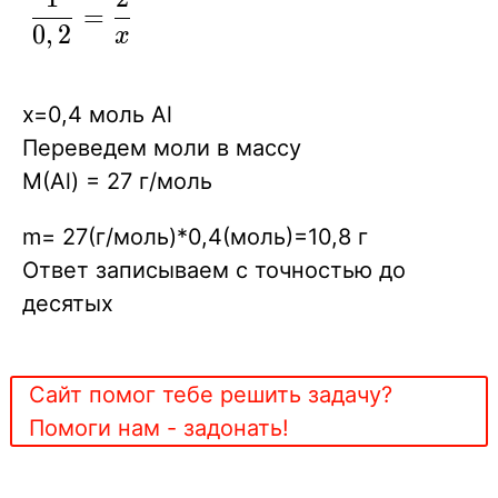
\displaystyle
=
0
,
2
{ \frac{1}
x
{0,2} =
\frac{2}{x}
x=0,4 моль Al
}
Переведем моли в массу
М(Al) = 27 г/моль
m= 27(г/моль)*0,4(моль)=10,8 г
Ответ записываем с точностью до
десятых
Сайт помог тебе решить задачу?
Помоги нам - задонать!