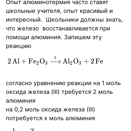
Опыт алюминотермия часто ставят
школьные учителя, опыт красивый и
интересный. Школьники должны знать,
что железо восстанавливается при
помощи алюминия. Запишем эту
реакцию
t
\ce
2
A
l
+
F
e
O
A
l
O
+
2
F
e
X
X
X
X
2
3
2
3
{2Al
+
согласно уравнению реакции на 1 моль
Fe2O3
оксида железа (III) требуется 2 моль
->[t]
алюминия
Al2O3
на 0,2 моль оксида железа (III)
+
потребуется x моль алюминия
2Fe}
1
2