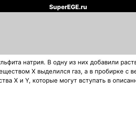
SuperEGE.ru
ьфита натрия. В одну из них добавили раств
веществом Х выделился газ, а в пробирке с 
ва X и Y, которые могут вступать в описан