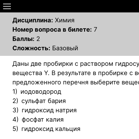
Дисциплина:
Химия
Номер вопроса в билете:
7
Баллы:
2
Сложность:
Базовый
Даны две пробирки с раствором гидросул
вещества Y. В результате в пробирке с 
предложенного перечня выберите вещест
1)
иодоводород
2)
сульфат бария
3)
гидроксид натрия
4)
фосфат калия
5)
гидроксид кальция