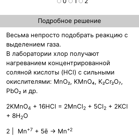
0
1
2
Подробное решение
Весьма непросто подобрать реакцию с
выделением газа.
В лаборатории хлор получают
нагреванием концентрированной
соляной кислоты (HCl) с сильными
окислителями: MnO₂, KMnO₄, K₂Cr₂O₇,
PbO₂ и др.
2KMnO
+ 16HCl = 2MnCl
+ 5Cl
+ 2KCl
4
2
2
+ 8H
O
2
+7
+2
2 | Mn
+ 5ē → Mn