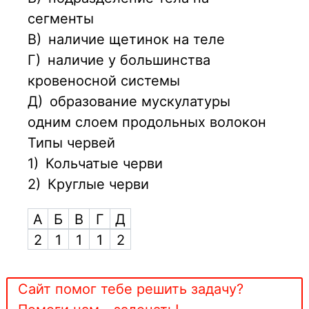
сегменты
В)
наличие щетинок на теле
Г)
наличие у большинства
кровеносной системы
Д)
образование мускулатуры
одним слоем продольных волокон
Типы червей
1)
Кольчатые черви
2)
Круглые черви
А
Б
В
Г
Д
2
1
1
1
2
Сайт помог тебе решить задачу?