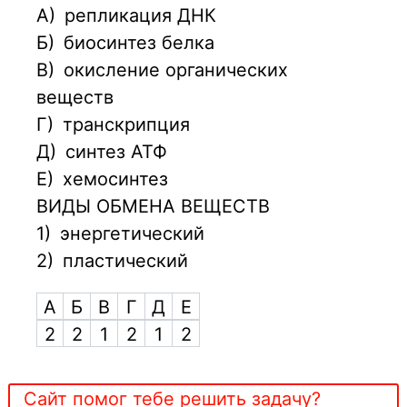
А)
репликация ДНК
Б)
биосинтез белка
В)
окисление органических
веществ
Г)
транскрипция
Д)
синтез АТФ
Е)
хемосинтез
ВИДЫ ОБМЕНА ВЕЩЕСТВ
1)
энергетический
2)
пластический
А
Б
В
Г
Д
Е
2
2
1
2
1
2
Сайт помог тебе решить задачу?