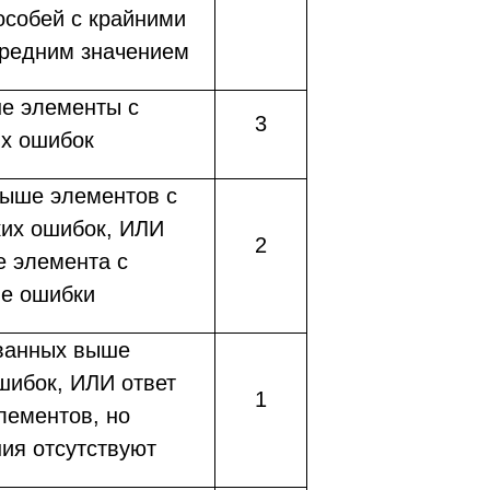
особей с крайними
средним значением
ше элементы с
3
их ошибок
выше элементов с
ких ошибок, ИЛИ
2
е элемента с
ие ошибки
званных выше
шибок, ИЛИ ответ
1
лементов, но
ия отсутствуют