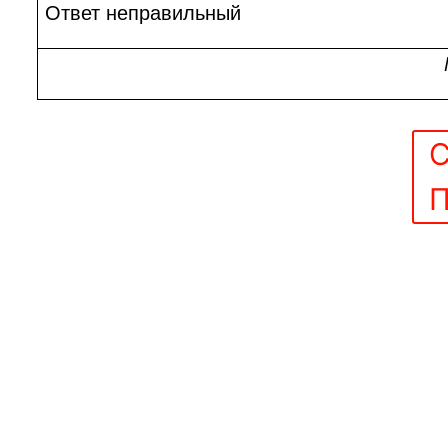
Ответ неправильный
С
П