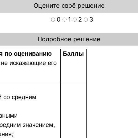
Оцените своё решение
0
1
2
3
Подробное решение
ия по оцениванию
Баллы
 не искажающие его
й со средним
езными
средним значением,
ания;