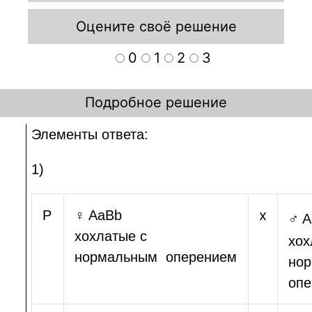
Оцените своё решение
0
1
2
3
Подробное решение
Элементы ответа:
1)
x
Р
♀
AaBb
♂ A
хохлатые с
хох
нормальным
оперением
но
опе