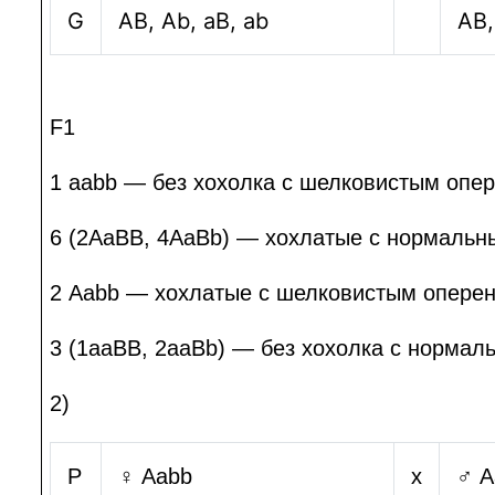
G
AB, Ab, aB, ab
AB,
F1
1 aabb — без хохолка с шелковистым опе
6 (2АаВВ, 4АаВ
b
) — хохлатые с нормальн
2 Ааbb — хохлатые с шелковистым опере
3 (1ааВВ, 2аа
Bb
) — без хохолка с нормал
2)
Р
♀
Аа
b
b
х
♂ А