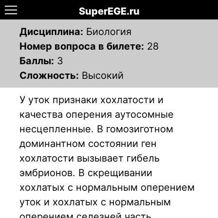
SuperEGE.ru
Дисциплина:
Биология
Номер вопроса в билете:
28
Баллы:
3
Сложность:
Высокий
У уток признаки хохлатости и
качества оперения аутосомные
несцепленные. В гомозиготном
доминантном состоянии ген
хохлатости вызывает гибель
эмбрионов. В скрещивании
хохлатых с нормальным оперением
уток и хохлатых с нормальным
оперением селезней часть