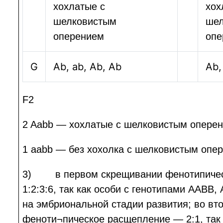
хохлатые с
хох
шелковистым
шел
оперением
опе
G
Ab, ab, Ab, Ab
Ab,
F2
2 Aabb — хохлатые с шелковистым оперен
1 aabb — без хохолка с шелковистым опе
3) в первом скрещивании фенотипичес
1:2:3:6, так как особи с генотипами ААВВ,
на эмбриональной стадии развития; во в
феноти¬пическое расщепление — 2:1, так 