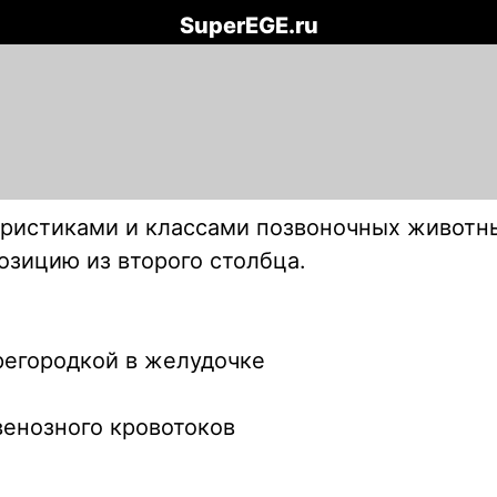
SuperEGE.ru
еристиками и классами позвоночных животны
озицию из второго столбца.
регородкой в желудочке
венозного кровотоков