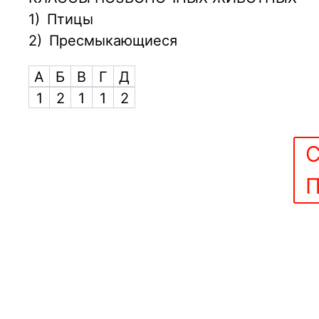
1)
Птицы
2)
Пресмыкающиеся
А
Б
В
Г
Д
1
2
1
1
2
С
П