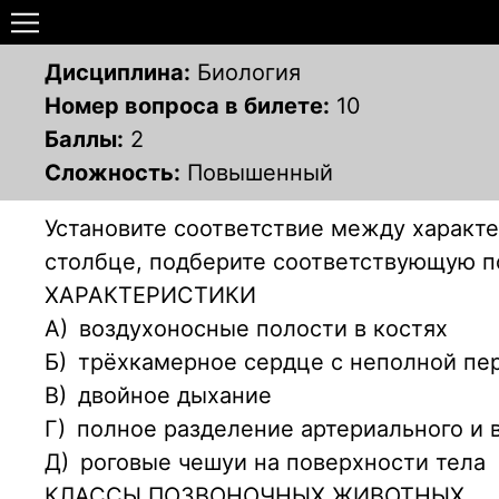
Дисциплина:
Биология
Номер вопроса в билете:
10
Баллы:
2
Сложность:
Повышенный
Установите соответствие между характ
столбце, подберите соответствующую п
ХАРАКТЕРИСТИКИ
А)
воздухоносные полости в костях
Б)
трёхкамерное сердце с неполной пе
В)
двойное дыхание
Г)
полное разделение артериального и 
Д)
роговые чешуи на поверхности тела
КЛАССЫ ПОЗВОНОЧНЫХ ЖИВОТНЫХ